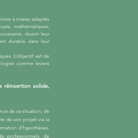
remise à niveau adaptés
nçais, mathématiques,
uissante, réussir leur
ent durable dans leur
iques. L’objectif est de
nologies comme leviers
réinsertion solide,
ce de sa situation, de
te de son projet via la
ormation d’hypothèses,
 de professionnels, de