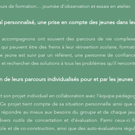
urs de formation… journée d’observation et essais en atelier.
al personnalisé, une prise en compte des jeunes dans leu
 accompagnons ont souvent des parcours de vie complexes
s qui peuvent être des freins à leur réinsertion scolaire, format
 jeune est suivi par un référent, une personne de confiance
s et rechercher des solutions à tous les problèmes qu’il rencont
 de leurs parcours individualisés pour et par les jeunes
t son projet individuel en collaboration avec l’équipe pédagog
f. Ce projet tient compte de sa situation personnelle ainsi qu
 répondre au mieux aux besoins du groupe et de chaque jeune
vers outils de concertation et d’évaluation. Parmi ceux-ci f
le et de co-construction, ainsi que des auto-évaluations réguli