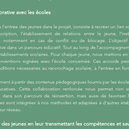
orative avec les écoles
l’entrée des jeunes dans le projet, consiste à recréer un lien s
cription, l’établissement de relations entre le jeune, l’insti
le, notamment en cas de conflit ou de blocage. L’objectif
sive dans un parcours éducatif. Tout au long de l’accompagne
établissements scolaires. Pour chaque jeune, nous mettons en 
onventions signées avec l’école concernée. Ces accords perm
tions nécessaires au raccrochage scolaire, à l’entrée en form
ment à partir des contenus pédagogiques fournis par les écoles
catives. Cette collaboration renforcée nous permet non s
e dans son parcours de réinsertion, mais aussi de favoriser
res sont intégrées à nos méthodes et adaptées à d’autres éta
eur réseau.
 des jeunes en leur transmettant les compétences et savo