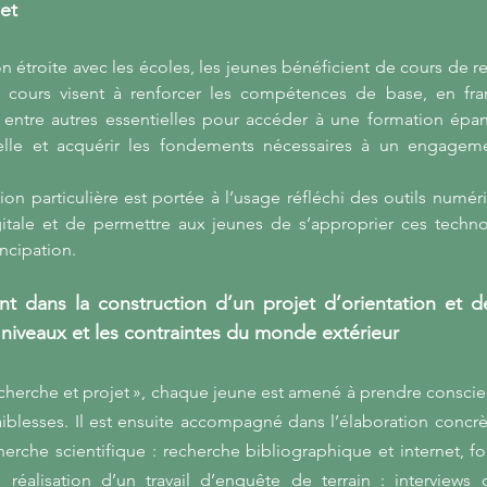
jet
on étroite avec les écoles, les jeunes bénéficient de cours de 
es cours visent à renforcer les compétences de base, en fra
, entre autres essentielles pour accéder à une formation épano
nelle et acquérir les fondements nécessaires à un engagem
tion particulière est portée à l’usage réfléchi des outils numér
igitale et de permettre aux jeunes de s’approprier ces tech
ncipation.
dans la construction d’un projet d’orientation et de 
 niveaux et les contraintes du monde extérieur
herche et projet », chaque jeune est amené à prendre conscien
aiblesses. Il est ensuite accompagné dans l’élaboration concrè
rche scientifique : recherche bibliographique et internet, f
réalisation d’un travail d’enquête de terrain : interviews